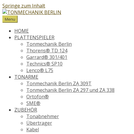
Springe zum Inhalt
Menu
HOME
PLATTENSPIELER
Tonmechanik Berlin
Thorens® TD 124
Garrard® 301/401
Technics® SP10
Lenco® L75
TONARME
Tonmechanik Berlin ZA 309T
Tonmechanik Berlin ZA 297 und ZA 338
Ortofon®
SME®
ZUBEHÖR
Tonabnehmer
Übertrager
Kabel