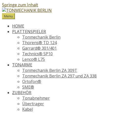
Springe zum Inhalt
Menu
HOME
PLATTENSPIELER
Tonmechanik Berlin
Thorens® TD 124
Garrard® 301/401
Technics® SP10
Lenco® L75
TONARME
Tonmechanik Berlin ZA 309T
Tonmechanik Berlin ZA 297 und ZA 338
Ortofon®
SME®
ZUBEHÖR
Tonabnehmer
Übertrager
Kabel