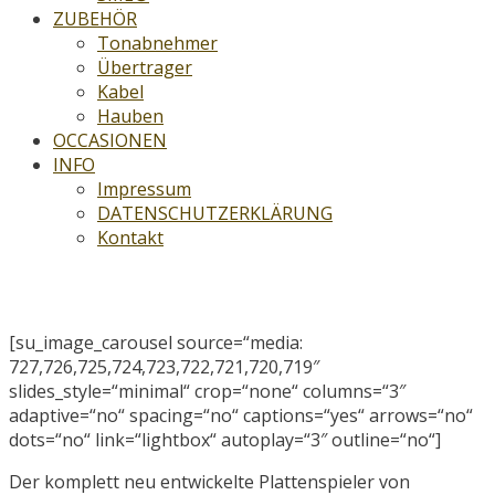
ZUBEHÖR
Tonabnehmer
Übertrager
Kabel
Hauben
OCCASIONEN
INFO
Impressum
DATENSCHUTZERKLÄRUNG
Kontakt
PLATTENSPIELER
[su_image_carousel source=“media:
727,726,725,724,723,722,721,720,719″
slides_style=“minimal“ crop=“none“ columns=“3″
adaptive=“no“ spacing=“no“ captions=“yes“ arrows=“no“
dots=“no“ link=“lightbox“ autoplay=“3″ outline=“no“]
Der komplett neu entwickelte Plattenspieler von