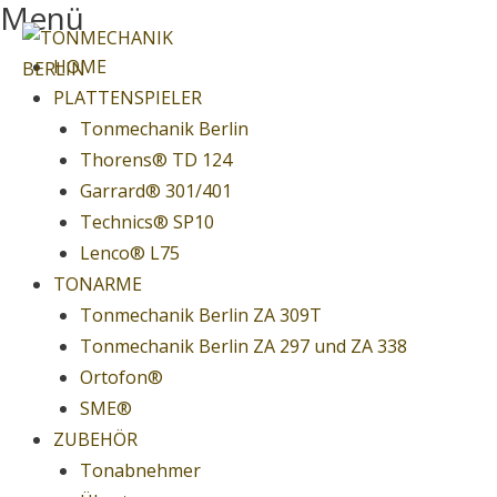
Menü
Springe
zum
Menu
HOME
Inhalt
PLATTENSPIELER
Tonmechanik Berlin
Thorens® TD 124
Garrard® 301/401
Technics® SP10
Lenco® L75
TONARME
Tonmechanik Berlin ZA 309T
Tonmechanik Berlin ZA 297 und ZA 338
Ortofon®
SME®
ZUBEHÖR
Tonabnehmer