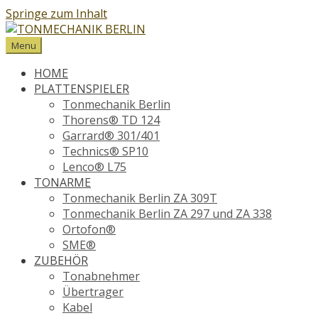
Springe zum Inhalt
Menu
HOME
PLATTENSPIELER
Tonmechanik Berlin
Thorens® TD 124
Garrard® 301/401
Technics® SP10
Lenco® L75
TONARME
Tonmechanik Berlin ZA 309T
Tonmechanik Berlin ZA 297 und ZA 338
Ortofon®
SME®
ZUBEHÖR
Tonabnehmer
Übertrager
Kabel