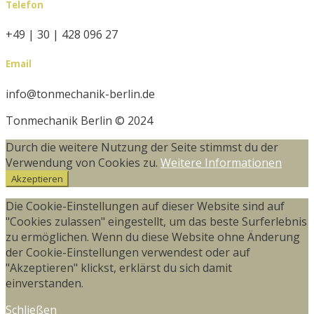
Telefon
+49 | 30 | 428 096 27
Email
info@tonmechanik-berlin.de
Tonmechanik Berlin © 2024
Durch die weitere Nutzung der Seite stimmst du der
Verwendung von Cookies zu.
Weitere Informationen
Akzeptieren
Die Cookie-Einstellungen auf dieser Website sind auf
"Cookies zulassen" eingestellt, um das beste Surferlebnis
zu ermöglichen. Wenn du diese Website ohne Änderung
der Cookie-Einstellungen verwendest oder auf
"Akzeptieren" klickst, erklärst du sich damit
einverstanden.
Schließen