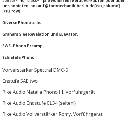
center=“no“ class=““]Sie wollen ein Gerät verkaufen oder über
uns anbieten: ankauf@tonmechanik-berlin.de[/su_column]
[/su_row]
Diverse Phonoteile:
Graham Slee Revelation und ELevator,
SWS -Phono Preamp,
Schiefele Phono
Vorverstärker Spectral DMC-5
Enstufe SAE two
Rike Audio Natalia Phono III, Vorführgerät
Rike Audio Endstufe EL34 (selten!)
Rike Audio Vollverstärker Romy, Vorführgerät