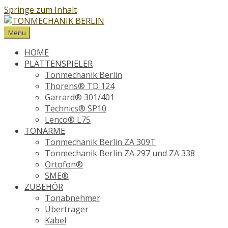
Springe zum Inhalt
Menu
HOME
PLATTENSPIELER
Tonmechanik Berlin
Thorens® TD 124
Garrard® 301/401
Technics® SP10
Lenco® L75
TONARME
Tonmechanik Berlin ZA 309T
Tonmechanik Berlin ZA 297 und ZA 338
Ortofon®
SME®
ZUBEHÖR
Tonabnehmer
Übertrager
Kabel