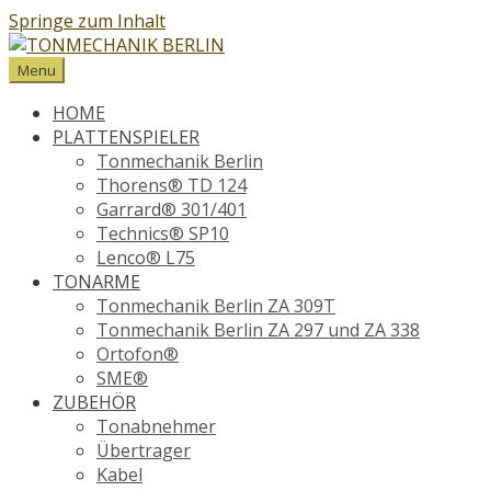
Springe zum Inhalt
Menu
HOME
PLATTENSPIELER
Tonmechanik Berlin
Thorens® TD 124
Garrard® 301/401
Technics® SP10
Lenco® L75
TONARME
Tonmechanik Berlin ZA 309T
Tonmechanik Berlin ZA 297 und ZA 338
Ortofon®
SME®
ZUBEHÖR
Tonabnehmer
Übertrager
Kabel