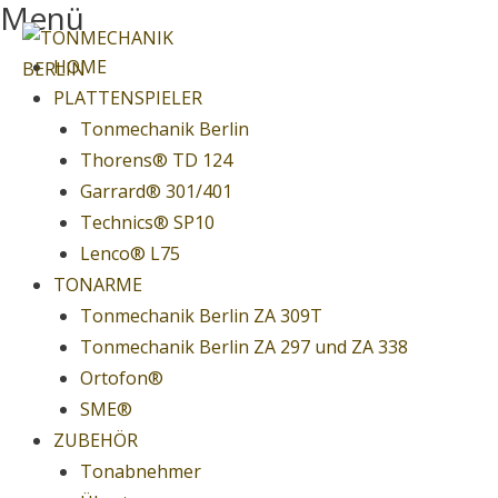
Menü
Springe
zum
Menu
HOME
Inhalt
PLATTENSPIELER
Tonmechanik Berlin
Thorens® TD 124
Garrard® 301/401
Technics® SP10
Lenco® L75
TONARME
Tonmechanik Berlin ZA 309T
Tonmechanik Berlin ZA 297 und ZA 338
Ortofon®
SME®
ZUBEHÖR
Tonabnehmer