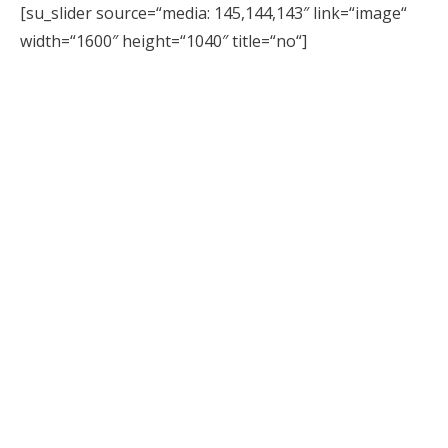
[su_slider source=“media: 145,144,143″ link=“image“
width=“1600″ height=“1040″ title=“no“]