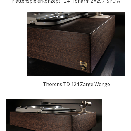
Plattenspielerkonzept 124, Tonarm ZA297, SPU A
Thorens TD 124 Zarge Wenge