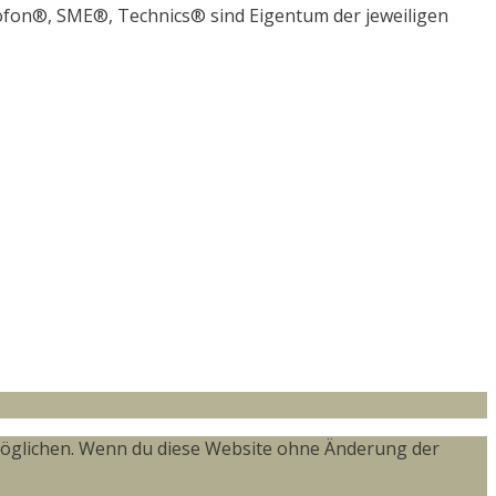
n®, SME®, Technics® sind Eigentum der jeweiligen
ermöglichen. Wenn du diese Website ohne Änderung der