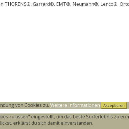
en THORENS®, Garrard®, EMT®, Neumann®, Lenco®, Ortofo
endung von Cookies zu.
Weitere Informationen
Akzeptieren
okies zulassen" eingestellt, um das beste Surferlebnis zu 
ckst, erklärst du sich damit einverstanden.