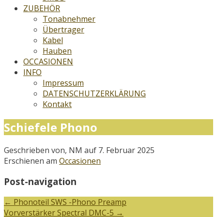
ZUBEHÖR
Tonabnehmer
Übertrager
Kabel
Hauben
OCCASIONEN
INFO
Impressum
DATENSCHUTZERKLÄRUNG
Kontakt
Schiefele Phono
Geschrieben von, NM auf 7. Februar 2025
Erschienen am
Occasionen
Post-navigation
←
Phonoteil SWS -Phono Preamp
Vorverstärker Spectral DMC-5
→