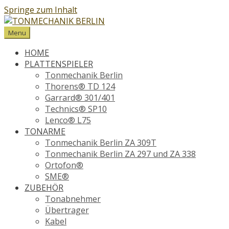
Springe zum Inhalt
Menu
HOME
PLATTENSPIELER
Tonmechanik Berlin
Thorens® TD 124
Garrard® 301/401
Technics® SP10
Lenco® L75
TONARME
Tonmechanik Berlin ZA 309T
Tonmechanik Berlin ZA 297 und ZA 338
Ortofon®
SME®
ZUBEHÖR
Tonabnehmer
Übertrager
Kabel