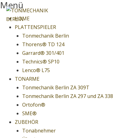
Menü
Springe
zum
Menu
HOME
Inhalt
PLATTENSPIELER
Tonmechanik Berlin
Thorens® TD 124
Garrard® 301/401
Technics® SP10
Lenco® L75
TONARME
Tonmechanik Berlin ZA 309T
Tonmechanik Berlin ZA 297 und ZA 338
Ortofon®
SME®
ZUBEHÖR
Tonabnehmer