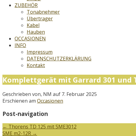
ZUBEHÖR
Tonabnehmer
Übertrager
Kabel
Hauben
OCCASIONEN
INFO
Impressum
DATENSCHUTZERKLÄRUNG
Kontakt
Komplettgerät mit Garrard 301 und
Geschrieben von, NM auf 7. Februar 2025
Erschienen am
Occasionen
Post-navigation
←
Thorens TD 125 mit SME3012
SME m2-12R
→