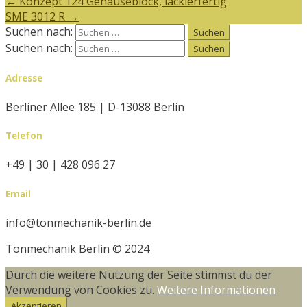
←
Konzept 124 Gehäuseblock, lackierfertig
SME 3012 R
→
Suchen nach:
Suchen nach:
Adresse
Berliner Allee 185 | D-13088 Berlin
Telefon
+49 | 30 | 428 096 27
Email
info@tonmechanik-berlin.de
Tonmechanik Berlin © 2024
Durch die weitere Nutzung der Seite stimmst du der
Verwendung von Cookies zu.
Weitere Informationen
Akzeptieren