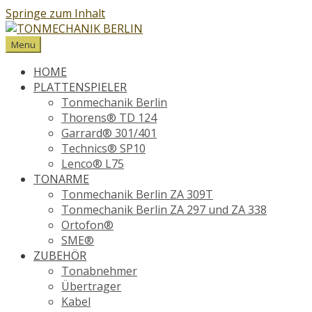
Springe zum Inhalt
Menu
HOME
PLATTENSPIELER
Tonmechanik Berlin
Thorens® TD 124
Garrard® 301/401
Technics® SP10
Lenco® L75
TONARME
Tonmechanik Berlin ZA 309T
Tonmechanik Berlin ZA 297 und ZA 338
Ortofon®
SME®
ZUBEHÖR
Tonabnehmer
Übertrager
Kabel